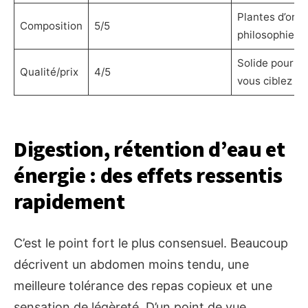
Plantes d’origi
Composition
5/5
philosophie
bi
Solide pour u
Qualité/prix
4/5
vous ciblez le 
Digestion, rétention d’eau et
énergie : des effets ressentis
rapidement
C’est le point fort le plus consensuel. Beaucoup
décrivent un abdomen moins tendu, une
meilleure tolérance des repas copieux et une
sensation de légèreté. D’un point de vue