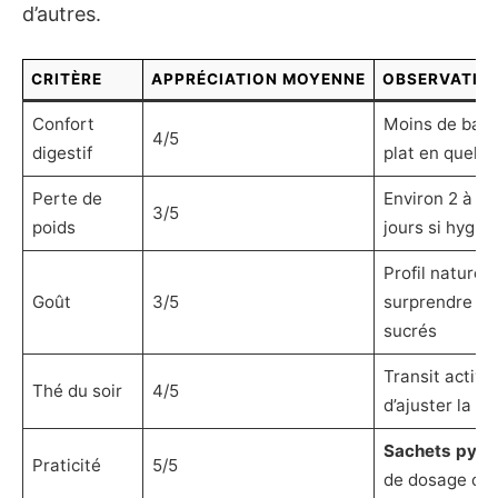
d’autres.
CRITÈRE
APPRÉCIATION MOYENNE
OBSERVATIO
Confort
Moins de ball
4/5
digestif
plat en quelqu
Perte de
Environ 2 à 4 
3/5
poids
jours si hygiè
Profil naturel,
Goût
3/5
surprendre si
sucrés
Transit activé
Thé du soir
4/5
d’ajuster la du
Sachets pyra
Praticité
5/5
de dosage co