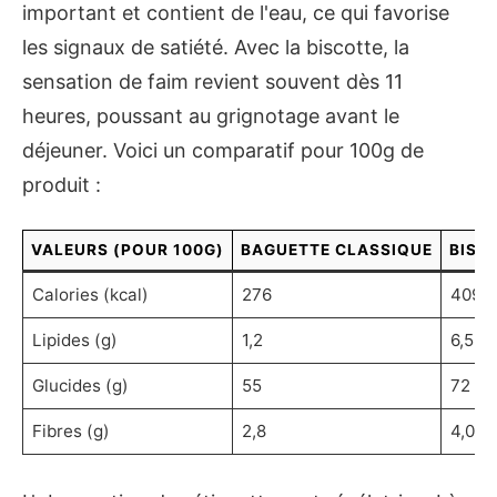
important et contient de l'eau, ce qui favorise
les signaux de satiété. Avec la biscotte, la
sensation de faim revient souvent dès 11
heures, poussant au grignotage avant le
déjeuner. Voici un comparatif pour 100g de
produit :
VALEURS (POUR 100G)
BAGUETTE CLASSIQUE
BISC
Calories (kcal)
276
409
Lipides (g)
1,2
6,5
Glucides (g)
55
72
Fibres (g)
2,8
4,0