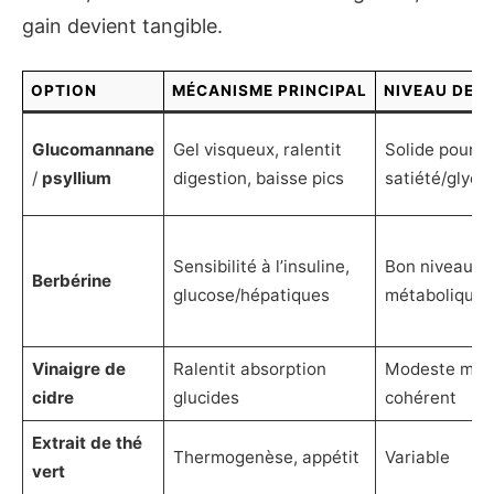
gain devient tangible.
OPTION
MÉCANISME PRINCIPAL
NIVEAU DE 
Glucomannane
Gel visqueux, ralentit
Solide pour
/
psyllium
digestion, baisse pics
satiété/glycé
Sensibilité à l’insuline,
Bon niveau, s
Berbérine
glucose/hépatiques
métabolique
Vinaigre de
Ralentit absorption
Modeste mai
cidre
glucides
cohérent
Extrait de thé
Thermogenèse, appétit
Variable
vert