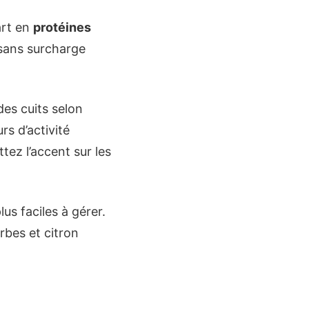
art en
protéines
é sans surcharge
des cuits selon
urs d’activité
tez l’accent sur les
us faciles à gérer.
rbes et citron