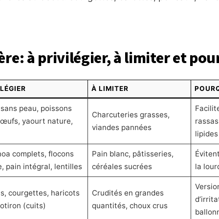
re: à privilégier, à limiter et po
ILÉGIER
À LIMITER
POUR
e sans peau, poissons
Facilit
Charcuteries grasses,
 œufs, yaourt nature,
rassas
viandes pannées
lipides
noa complets, flocons
Pain blanc, pâtisseries,
Évitent
, pain intégral, lentilles
céréales sucrées
la lou
Versio
s, courgettes, haricots
Crudités en grandes
d’irrit
otiron (cuits)
quantités, choux crus
ballon