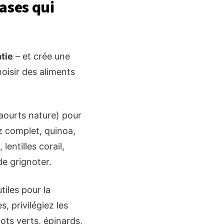
ases qui
tie
– et crée une
hoisir des aliments
yaourts nature) pour
z complet, quinoa,
lentilles corail,
de grignoter.
tiles pour la
, privilégiez les
ots verts, épinards,