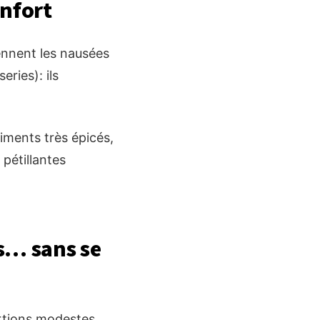
onfort
iennent les nausées
ries): ils
liments très épicés,
pétillantes
s… sans se
ortions modestes,