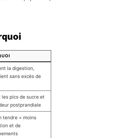
urquoi
QUOI
ent la digestion,
ient sans excès de
 les pics de sucre et
rdeur postprandiale
n tendre = moins
ation et de
nements