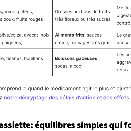
Meille
/poires pelées,
Grosses portions de fruits
digesti
 doux, fruits rouges
très fibreux ou très sucrés
contrô
olive/colza, avocat, noix
Aliments frits
, sauces
Le gra
s poignées)
crème, fromages très gras
nausée
Les bul
te, tisanes, bouillons
Boissons gazeuses
,
aggrav
sodas, alcool
reflux
omprendre quand le médicament agit le plus et ajuste
ez
notre décryptage des délais d’action et des effets
assiette: équilibres simples qui 