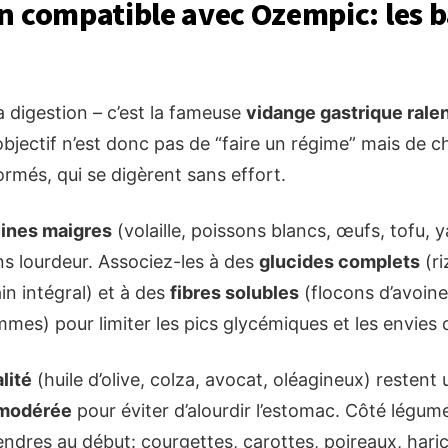
n compatible avec Ozempic: les b
a digestion – c’est la fameuse
vidange gastrique ralen
’objectif n’est donc pas de “faire un régime” mais de c
ormés, qui se digèrent sans effort.
éines maigres
(volaille, poissons blancs, œufs, tofu, 
ans lourdeur. Associez-les à des
glucides complets
(ri
in intégral) et à des
fibres solubles
(flocons d’avoine, 
mmes) pour limiter les pics glycémiques et les envies 
lité
(huile d’olive, colza, avocat, oléagineux) restent u
 modérée
pour éviter d’alourdir l’estomac. Côté légumes
endres au début: courgettes, carottes, poireaux, haric