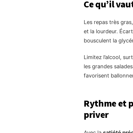
Ce qu’il vau
Les repas très gras,
et la lourdeur. Écar
bousculent la glyc
Limitez l’alcool, su
les grandes salades
favorisent ballonne
Rythme et 
priver
Avec la
satiété pr