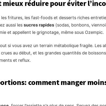
t mieux réduire pour éviter l’inc
 les fritures, les fast-foods et desserts riches entret
tez aussi les
sucres rapides
(sodas, bonbons, viennoise
émie et appellent le grignotage, même sous Ozempic.
rtout si vous avez un terrain métabolique fragile. Les a
 crues au début, et les grandes quantités de boissons 
ments et reflux.
portions: comment manger moin
écoce
, forcer l’assiette n’a plus de sens. Servez des p