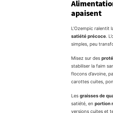
Alimentatio
apaisent
L’Ozempic ralentit l
satiété précoce
. L
simples, peu transf
Misez sur des
prot
stabiliser la faim s
flocons d’avoine, pa
carottes cuites, po
Les
graisses de qua
satiété, en
portion
versions cuites et t